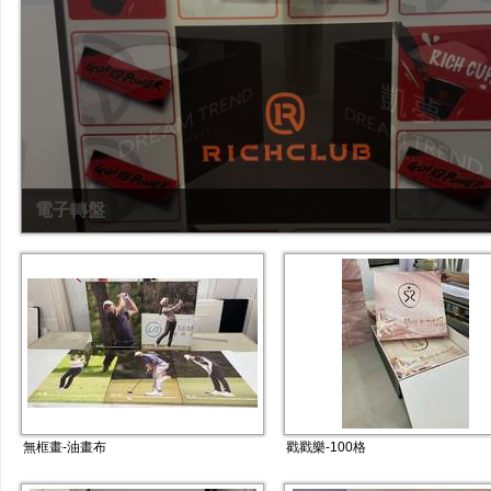
電子轉盤
無框畫-油畫布
戳戳樂-100格