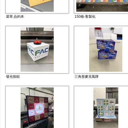
菜單,合約本
150格-客製化
發光按鈕
三角形麥克風牌