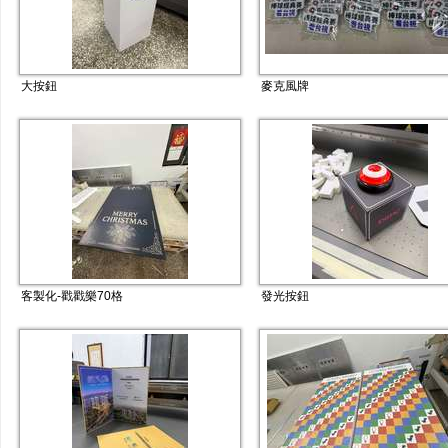
大按鈕
麥克風牌
客製化-戳戳樂70格
發光按鈕