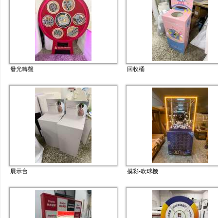
發光轉盤
回收桶
展示台
摸彩-吹球機