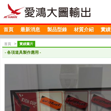
首頁
最新消息
製品型錄
材質介紹
實績
>
首頁
實績圖片
電子轉盤,活動道具,抽獎
- 各項道具製作應用 -