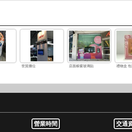
世貿攤位
店面櫥窗玻璃貼
禮物盒 
營業時間
交通