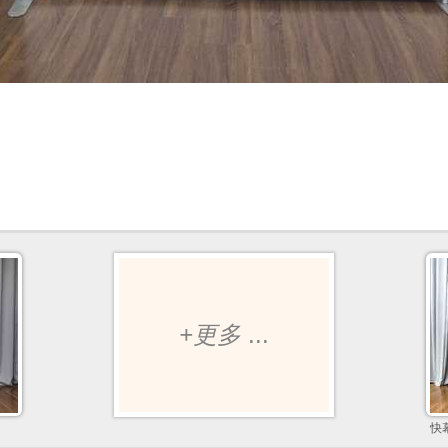
+更多
...
快幕