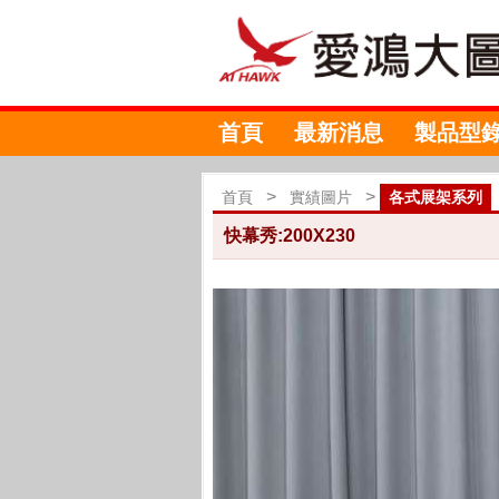
首頁
最新消息
製品型
>
>
首頁
實績圖片
各式展架系列
快幕秀:200X230