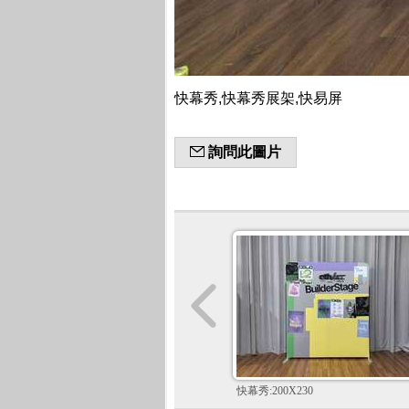
快幕秀,快幕秀展架,快易屏
詢問此圖片
快幕秀:200X230