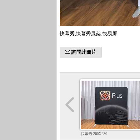
快幕秀,快幕秀展架,快易屏
詢問此圖片
快幕秀:200X230