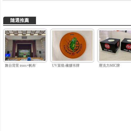
隨選推薦
舞台背景 truss+帆布
UV直噴-橡膠吊牌
壓克力MIC牌