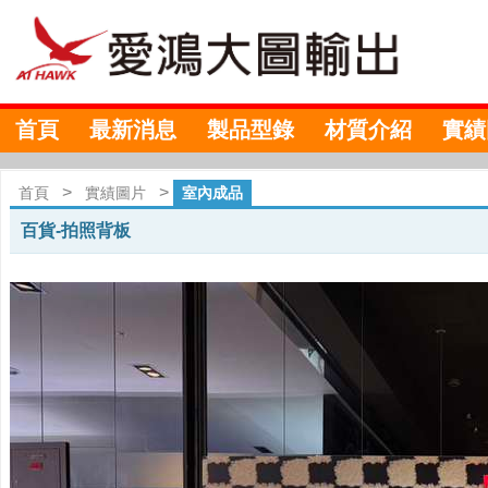
首頁
最新消息
製品型錄
材質介紹
實績
>
>
首頁
實績圖片
室內成品
百貨-拍照背板