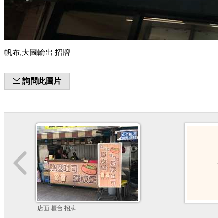
帆布,大圖輸出,招牌
詢問此圖片
店面-櫃台.招牌