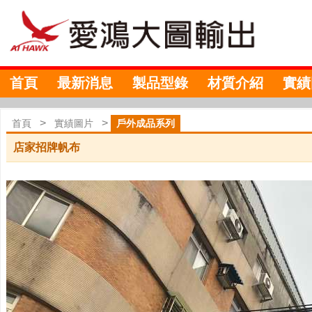
首頁
最新消息
製品型錄
材質介紹
實績
>
>
首頁
實績圖片
戶外成品系列
店家招牌帆布