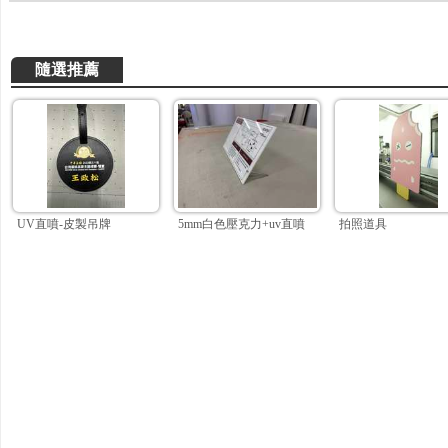
隨選推薦
UV直噴-皮製吊牌
5mm白色壓克力+uv直噴
拍照道具