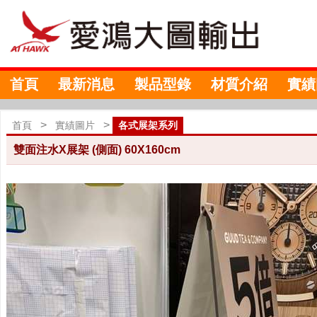
首頁
最新消息
製品型錄
材質介紹
實績
>
>
首頁
實績圖片
各式展架系列
雙面注水X展架 (側面) 60X160cm