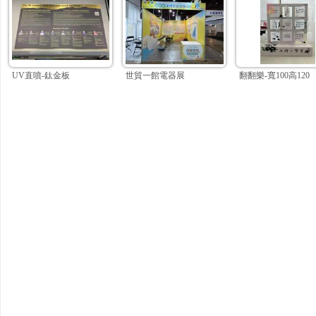
UV直噴-鈦金板
世貿一館電器展
翻翻樂-寬100高120