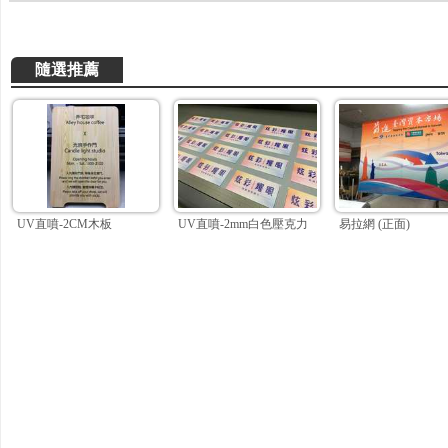
隨選推薦
UV直噴-2CM木板
UV直噴-2mm白色壓克力
易拉網 (正面)