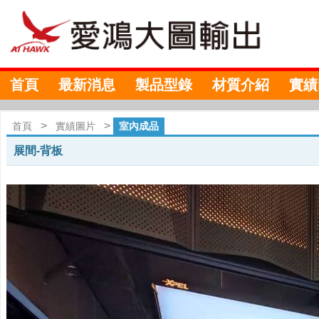
首頁
最新消息
製品型錄
材質介紹
實績
>
>
首頁
實績圖片
室內成品
展間-背板