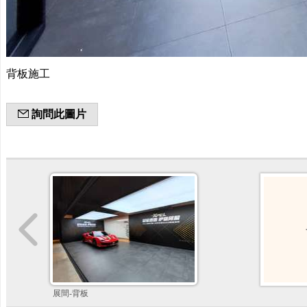
背板施工
詢問此圖片
展間-背板