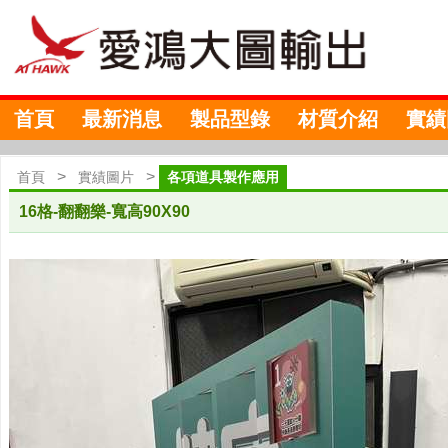
首頁
最新消息
製品型錄
材質介紹
實績
>
>
首頁
實績圖片
各項道具製作應用
16格-翻翻樂-寬高90X90