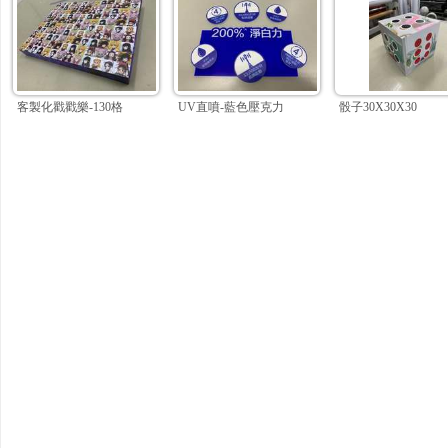
客製化戳戳樂-130格
UV直噴-藍色壓克力
骰子30X30X30