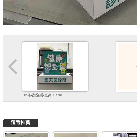
16格-翻翻樂-寬高90X90
隨選推薦