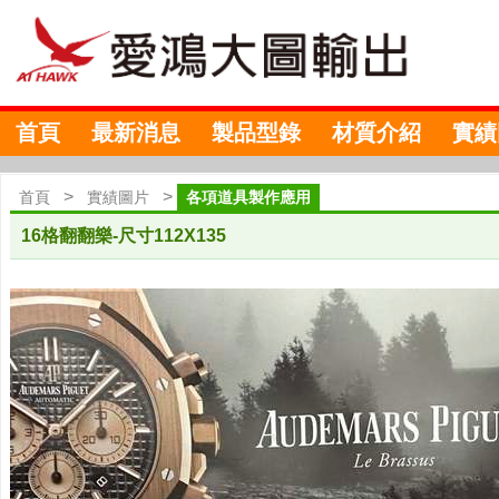
首頁
最新消息
製品型錄
材質介紹
實績
>
>
首頁
實績圖片
各項道具製作應用
16格翻翻樂-尺寸112X135