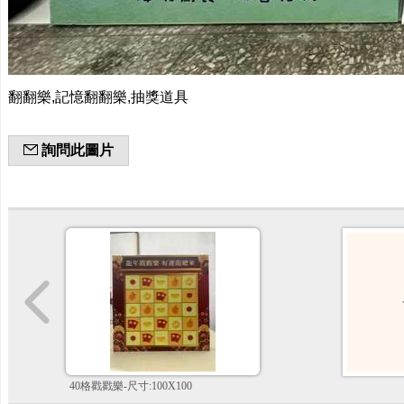
翻翻樂,記憶翻翻樂,抽獎道具
詢問此圖片
40格戳戳樂-尺寸:100X100