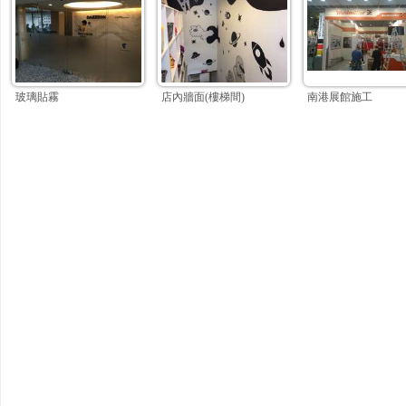
玻璃貼霧
店內牆面(樓梯間)
南港展館施工