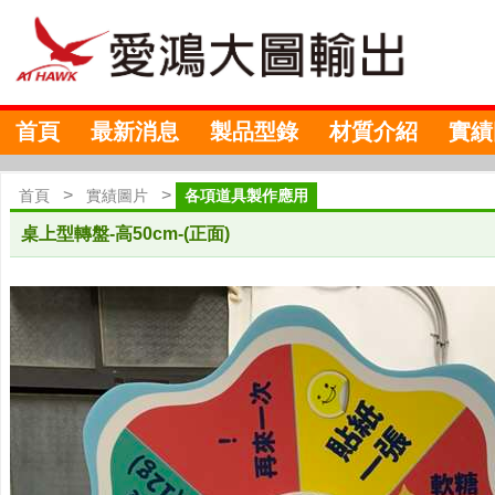
首頁
最新消息
製品型錄
材質介紹
實績
>
>
首頁
實績圖片
各項道具製作應用
桌上型轉盤-高50cm-(正面)