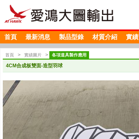
首頁
最新消息
製品型錄
材質介紹
實績
>
>
首頁
實績圖片
各項道具製作應用
4CM合成板雙面-造型羽球