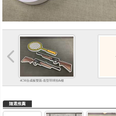
4CM合成板雙面-造型羽球拍&槍
隨選推薦